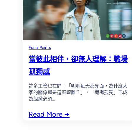
Focal Points
當彼此相伴，卻無人理解：職場
孤獨感
許多主管也在問：「明明每天都見面，為什麼大
家的關係還是這麼疏離？」，「職場孤獨」已成
為組織必須…
Read More
→