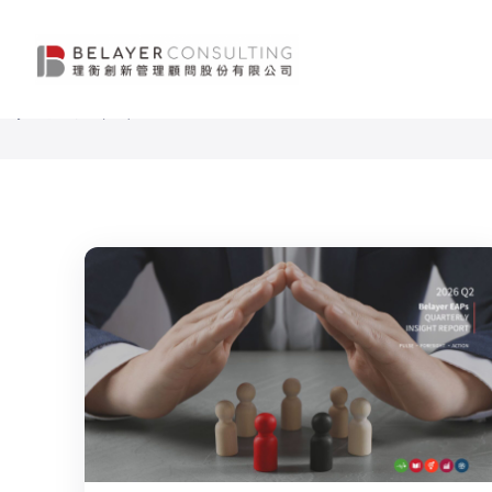
跳
至
分類:
Focal Point
主
要
內
容