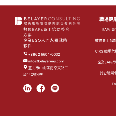
職場健
數位EAPs員工協助整合
EAPs
方案
企業ESG人才永續戰略
數位員工賦能平
夥伴
CIRS 職
+886 2 6604-0032
info@belayereap.com
企業EAP
臺北市中山區南京東路二
其它職場
段140號4樓
En