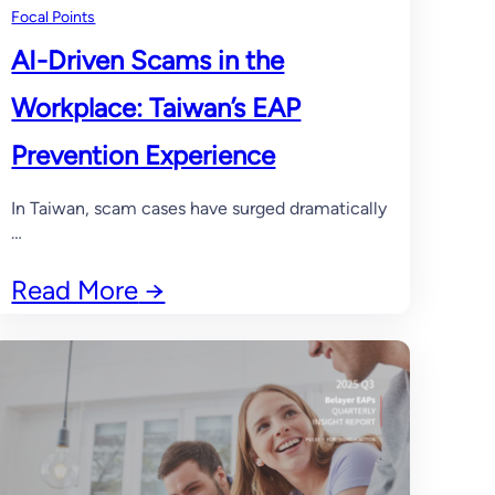
Focal Points
AI-Driven Scams in the
Workplace: Taiwan’s EAP
Prevention Experience
In Taiwan, scam cases have surged dramatically
…
Read More
→